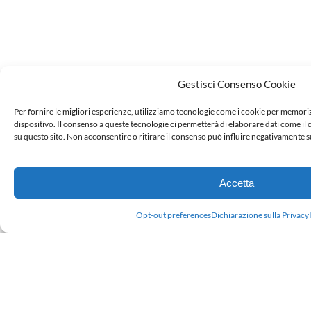
Gestisci Consenso Cookie
Per fornire le migliori esperienze, utilizziamo tecnologie come i cookie per memori
dispositivo. Il consenso a queste tecnologie ci permetterà di elaborare dati come i
su questo sito. Non acconsentire o ritirare il consenso può influire negativamente s
Accetta
Opt-out preferences
Dichiarazione sulla Privacy