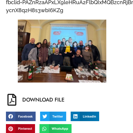
fbclid=PAZnRzaAPxLX9leHRuA2FlbQIxMQBzcnRj
ycnX8q2H8s3wbI6KZg
DOWNLOAD FILE
Facebook
Twitter
LinkedIn
Pinterest
WhatsApp